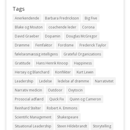
Tags
Anerkendende
Barbara Fredrickson
Big Five
Blake og Mouton
coachende leder
Corona
David Graeber
Dopamin
Douglas McGregor
Drømme
Femfaktor
Fordisme
Frederick Taylor
følelsesmæssig intelligens
Grateful Organizations
Gratitude
Hans Henrik Knoop
Happiness
Hersey og Blanchard
Konflikter
Kurt Lewin
Leadership
Ledelse
ledelse af drømme
Narrativitet
Narrativ medicin
Outdoor
Oxytocin
Prosocial adfærd
Quick Fix
Quinn og Cameron
Reinhard Stelter
Robert A. Emmons
Scientific Management
Shakespeare
Situational Leadership
Steen Hildebrandt
Storytelling