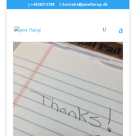
+4528213789
kontakt@janeflarup.dk