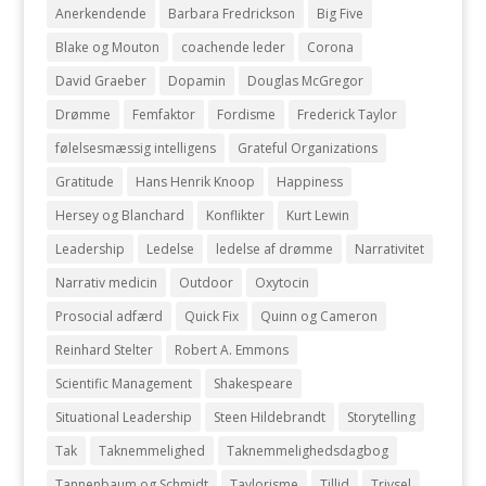
Anerkendende
Barbara Fredrickson
Big Five
Blake og Mouton
coachende leder
Corona
David Graeber
Dopamin
Douglas McGregor
Drømme
Femfaktor
Fordisme
Frederick Taylor
følelsesmæssig intelligens
Grateful Organizations
Gratitude
Hans Henrik Knoop
Happiness
Hersey og Blanchard
Konflikter
Kurt Lewin
Leadership
Ledelse
ledelse af drømme
Narrativitet
Narrativ medicin
Outdoor
Oxytocin
Prosocial adfærd
Quick Fix
Quinn og Cameron
Reinhard Stelter
Robert A. Emmons
Scientific Management
Shakespeare
Situational Leadership
Steen Hildebrandt
Storytelling
Tak
Taknemmelighed
Taknemmelighedsdagbog
Tannenbaum og Schmidt
Taylorisme
Tillid
Trivsel