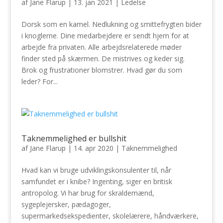
af
Jane Flarup
|
13. jan 2021
|
Ledelse
Dorsk som en kamel. Nedlukning og smittefrygten bider
i knoglerne. Dine medarbejdere er sendt hjem for at
arbejde fra privaten. Alle arbejdsrelaterede møder
finder sted på skærmen. De mistrives og keder sig.
Brok og frustrationer blomstrer. Hvad gør du som
leder? For...
Taknemmelighed er bullshit
af
Jane Flarup
|
14. apr 2020
|
Taknemmelighed
Hvad kan vi bruge udviklingskonsulenter til, når
samfundet er i knibe? Ingenting, siger en britisk
antropolog. Vi har brug for skraldemænd,
sygeplejersker, pædagoger,
supermarkedsekspedienter, skolelærere, håndværkere,