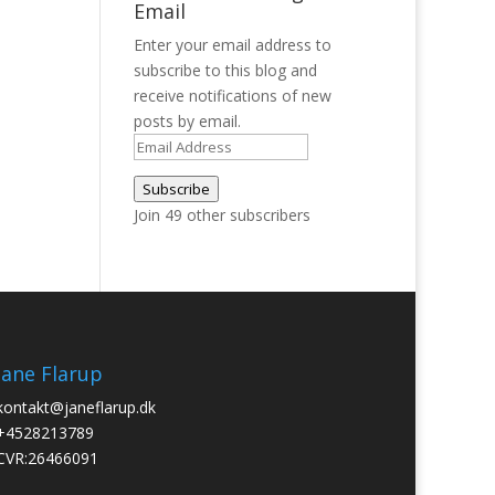
Email
Enter your email address to
subscribe to this blog and
receive notifications of new
posts by email.
Email
Address
Subscribe
Join 49 other subscribers
Jane Flarup
kontakt@janeflarup.dk
+4528213789
CVR:26466091