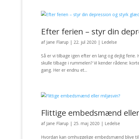
Efter ferien – styr din de
af
Jane Flarup
|
22. jul 2020
|
Ledelse
Så er vi tilbage igen efter en lang og dejlig fer
skulle tilbage i rummelen? Vi kender rådene: kor
gang. Her er endnu et...
Flittige embedsmænd eller
af
Jane Flarup
|
25. maj 2020
|
Ledelse
Hvordan kan omhyggelige embedsmænd blive til mi