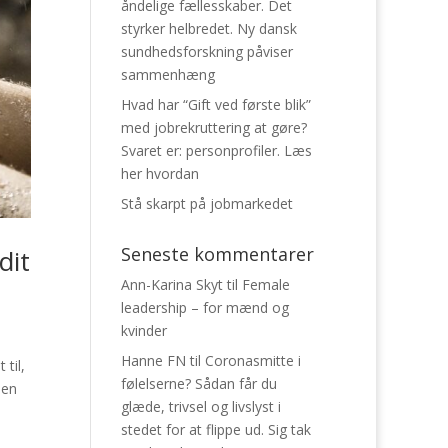
åndelige fællesskaber. Det
styrker helbredet. Ny dansk
sundhedsforskning påviser
sammenhæng
Hvad har “Gift ved første blik”
med jobrekruttering at gøre?
Svaret er: personprofiler. Læs
her hvordan
Stå skarpt på jobmarkedet
Seneste kommentarer
dit
Ann-Karina Skyt
til
Female
leadership – for mænd og
kvinder
Hanne FN
til
Coronasmitte i
 til,
følelserne? Sådan får du
men
glæde, trivsel og livslyst i
stedet for at flippe ud. Sig tak