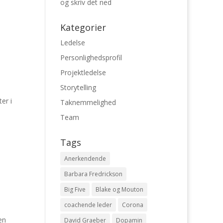
og skriv det ned
Kategorier
Ledelse
Personlighedsprofil
Projektledelse
Storytelling
er i
Taknemmelighed
Team
Tags
Anerkendende
Barbara Fredrickson
Big Five
Blake og Mouton
coachende leder
Corona
en
David Graeber
Dopamin