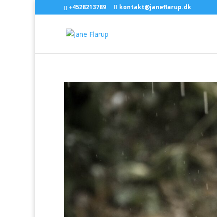
+4528213789
kontakt@janeflarup.dk