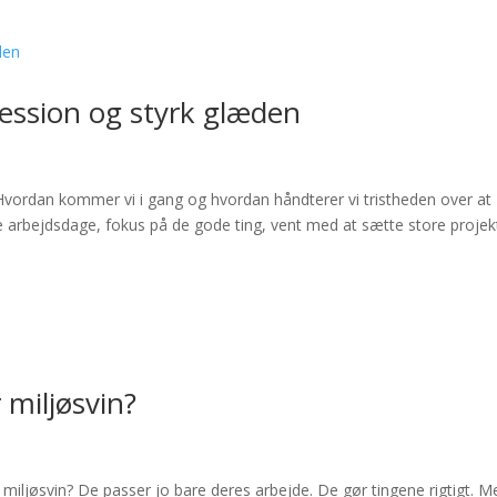
pression og styrk glæden
ie. Hvordan kommer vi i gang og hvordan håndterer vi tristheden over at
te arbejdsdage, fokus på de gode ting, vent med at sætte store projekt
 miljøsvin?
ljøsvin? De passer jo bare deres arbejde. De gør tingene rigtigt. M