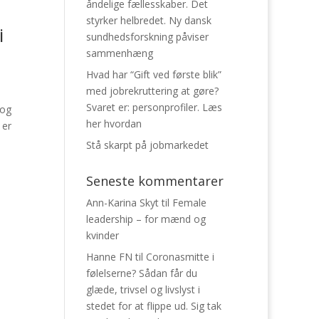
åndelige fællesskaber. Det
styrker helbredet. Ny dansk
i
sundhedsforskning påviser
sammenhæng
Hvad har “Gift ved første blik”
med jobrekruttering at gøre?
Svaret er: personprofiler. Læs
 og
her hvordan
 er
Stå skarpt på jobmarkedet
Seneste kommentarer
Ann-Karina Skyt
til
Female
leadership – for mænd og
kvinder
Hanne FN
til
Coronasmitte i
følelserne? Sådan får du
glæde, trivsel og livslyst i
stedet for at flippe ud. Sig tak