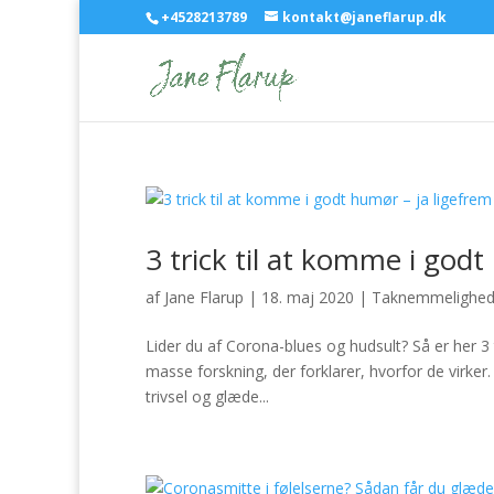
+4528213789
kontakt@janeflarup.dk
3 trick til at komme i godt
af
Jane Flarup
|
18. maj 2020
|
Taknemmelighe
Lider du af Corona-blues og hudsult? Så er her 3 t
masse forskning, der forklarer, hvorfor de virker
trivsel og glæde...