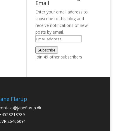
Email
Enter your email address to
subscribe to this blog and
receive notifications of new
posts by email.
Email
Address
Subscribe
Join 49 other subscribers
Jane Flarup
kontakt@janeflarup.dk
+4528213789
CVR:26466091