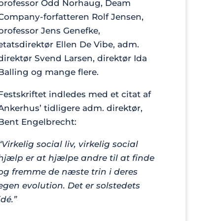
professor Odd Norhaug, Deam
Company-forfatteren Rolf Jensen,
professor Jens Genefke,
etatsdirektør Ellen De Vibe, adm.
direktør Svend Larsen, direktør Ida
Balling og mange flere.
Festskriftet indledes med et citat af
Ankerhus’ tidligere adm. direktør,
Bent Engelbrecht:
“Virkelig social liv, virkelig social
hjælp er at hjælpe andre til at finde
og fremme de næste trin i deres
egen evolution. Det er solstedets
idé.”