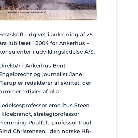
Festskrift udgivet i anledning af 25
års jubilæet i 2004 for Ankerhus –
konsulenter i udviklingsledelse A/S.
Direktør i Ankerhus Bent
Engelbrecht og journalist Jane
Flarup er redaktører af skriftet, der
rummer artikler af bl.a.:
Ledelsesprofessor emeritus Steen
Hildebrandt, strategiprofessor
Flemming Poulfelt, professor Poul
Rind Christensen, den norske HR-