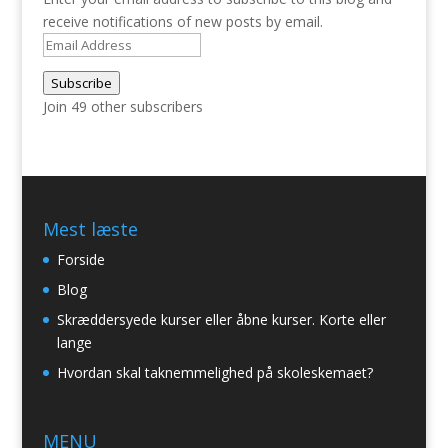
receive notifications of new posts by email.
Email
Address
Subscribe
Join 49 other subscribers
Mest læste
Forside
Blog
Skræddersyede kurser eller åbne kurser. Korte eller
lange
Hvordan skal taknemmelighed på skoleskemaet?
MENU