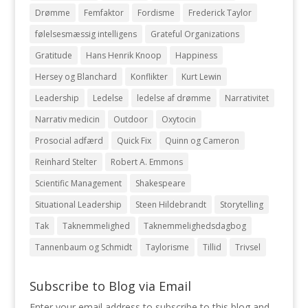
Drømme
Femfaktor
Fordisme
Frederick Taylor
følelsesmæssig intelligens
Grateful Organizations
Gratitude
Hans Henrik Knoop
Happiness
Hersey og Blanchard
Konflikter
Kurt Lewin
Leadership
Ledelse
ledelse af drømme
Narrativitet
Narrativ medicin
Outdoor
Oxytocin
Prosocial adfærd
Quick Fix
Quinn og Cameron
Reinhard Stelter
Robert A. Emmons
Scientific Management
Shakespeare
Situational Leadership
Steen Hildebrandt
Storytelling
Tak
Taknemmelighed
Taknemmelighedsdagbog
Tannenbaum og Schmidt
Taylorisme
Tillid
Trivsel
Subscribe to Blog via Email
Enter your email address to subscribe to this blog and