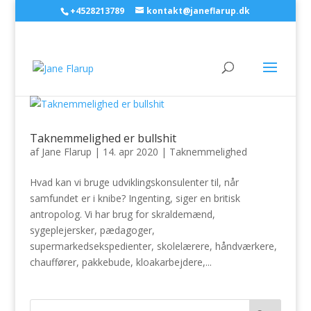
+4528213789
kontakt@janeflarup.dk
Taknemmelighed er bullshit
af
Jane Flarup
|
14. apr 2020
|
Taknemmelighed
Hvad kan vi bruge udviklingskonsulenter til, når
samfundet er i knibe? Ingenting, siger en britisk
antropolog. Vi har brug for skraldemænd,
sygeplejersker, pædagoger,
supermarkedsekspedienter, skolelærere, håndværkere,
chauffører, pakkebude, kloakarbejdere,...