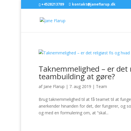
+4528213789
kontakt@janeflarup.dk
Taknemmelighed – er det r
teambuilding at gøre?
af
Jane Flarup
|
7. aug 2019
|
Team
Brug taknemmelighed til at få teamet til at fu
anerkender hinanden for det, der fungerer, og s
og med en formulering om, at ”skal...