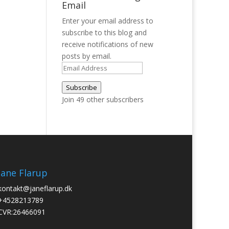
Email
Enter your email address to
subscribe to this blog and
receive notifications of new
posts by email.
Email
Address
Subscribe
Join 49 other subscribers
Jane Flarup
kontakt@janeflarup.dk
+4528213789
CVR:26466091