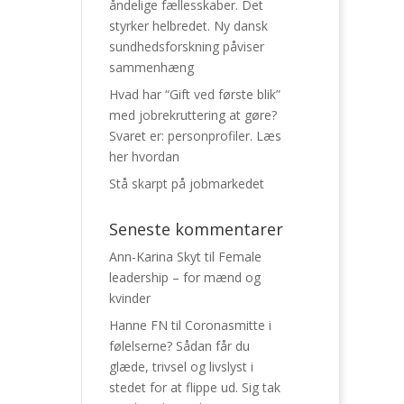
åndelige fællesskaber. Det
styrker helbredet. Ny dansk
sundhedsforskning påviser
sammenhæng
Hvad har “Gift ved første blik”
med jobrekruttering at gøre?
Svaret er: personprofiler. Læs
her hvordan
Stå skarpt på jobmarkedet
Seneste kommentarer
Ann-Karina Skyt
til
Female
leadership – for mænd og
kvinder
Hanne FN
til
Coronasmitte i
følelserne? Sådan får du
glæde, trivsel og livslyst i
stedet for at flippe ud. Sig tak