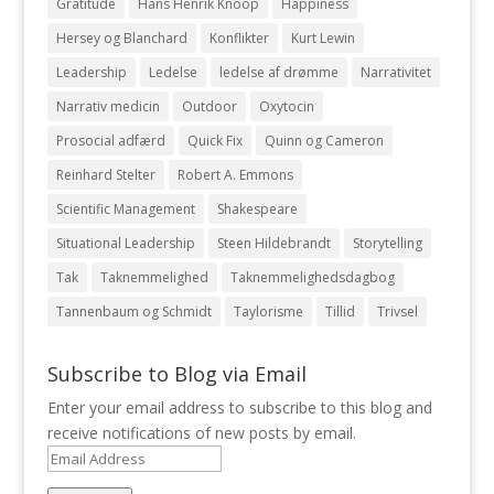
Gratitude
Hans Henrik Knoop
Happiness
Hersey og Blanchard
Konflikter
Kurt Lewin
Leadership
Ledelse
ledelse af drømme
Narrativitet
Narrativ medicin
Outdoor
Oxytocin
Prosocial adfærd
Quick Fix
Quinn og Cameron
Reinhard Stelter
Robert A. Emmons
Scientific Management
Shakespeare
Situational Leadership
Steen Hildebrandt
Storytelling
Tak
Taknemmelighed
Taknemmelighedsdagbog
Tannenbaum og Schmidt
Taylorisme
Tillid
Trivsel
Subscribe to Blog via Email
Enter your email address to subscribe to this blog and
receive notifications of new posts by email.
Email
Address