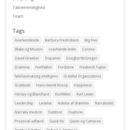
Taknemmelighed
Team
Tags
Anerkendende
Barbara Fredrickson
Big Five
Blake og Mouton
coachende leder
Corona
David Graeber
Dopamin
Douglas McGregor
Drømme
Femfaktor
Fordisme
Frederick Taylor
følelsesmæssig intelligens
Grateful Organizations
Gratitude
Hans Henrik Knoop
Happiness
Hersey og Blanchard
Konflikter
Kurt Lewin
Leadership
Ledelse
ledelse af drømme
Narrativitet
Narrativ medicin
Outdoor
Oxytocin
Prosocial adfærd
Quick Fix
Quinn og Cameron