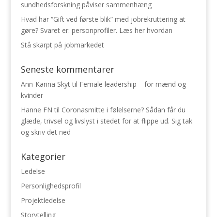
sundhedsforskning påviser sammenhæng
Hvad har “Gift ved første blik” med jobrekruttering at
gøre? Svaret er: personprofiler. Læs her hvordan
Stå skarpt på jobmarkedet
Seneste kommentarer
Ann-Karina Skyt
til
Female leadership – for mænd og
kvinder
Hanne FN
til
Coronasmitte i følelserne? Sådan får du
glæde, trivsel og livslyst i stedet for at flippe ud. Sig tak
og skriv det ned
Kategorier
Ledelse
Personlighedsprofil
Projektledelse
Storytelling